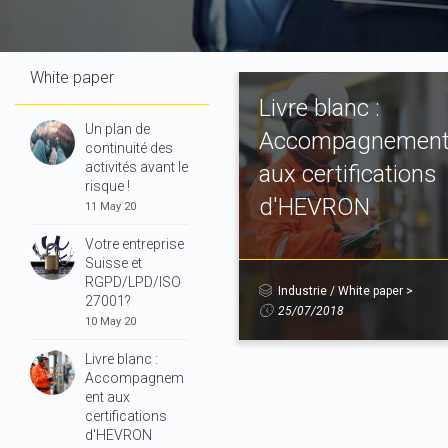
White paper
Livre blanc :
Un plan de
Accompagnemen
continuité des
activités avant le
aux certifications
risque !
d'HEVRON
11 May 20
Votre entreprise
Suisse et
RGPD/LPD/ISO
Industrie
/
White paper
>
27001?
25/07/2018
10 May 20
Livre blanc :
Accompagnem
ent aux
certifications
d'HEVRON