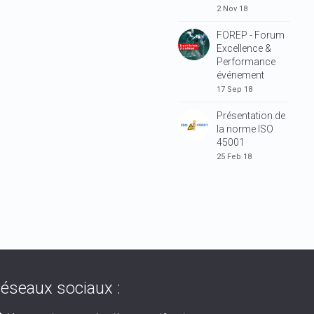
2 Nov 18
FOREP - Forum
Excellence &
Performance
événement
17 Sep 18
Présentation de
la norme ISO
45001
25 Feb 18
éseaux sociaux :