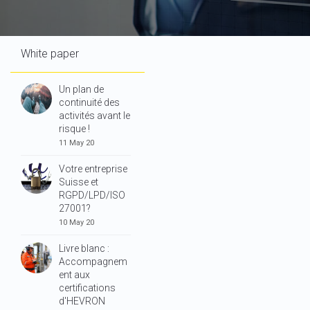
White paper
Un plan de
continuité des
activités avant le
risque !
11 May 20
Votre entreprise
Suisse et
RGPD/LPD/ISO
27001?
10 May 20
Livre blanc :
Accompagnem
ent aux
certifications
d'HEVRON