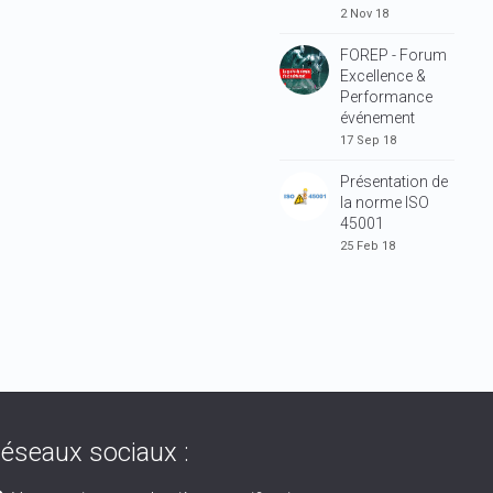
2 Nov 18
FOREP - Forum
Excellence &
Performance
événement
17 Sep 18
Présentation de
la norme ISO
45001
25 Feb 18
éseaux sociaux :