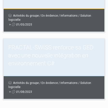
Activités du groupe
/
En évidence
/
Informations
/
Solution
logicielle
>
01/05/2025
FRACTAL-SWISS renforce sa GED
avec une nouvelle intégration en
environnement C#
Activités du groupe
/
En évidence
/
Informations
/
Solution
logicielle
>
01/08/2023