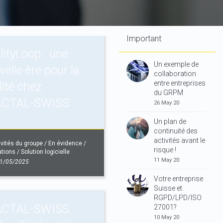
Important
lityLoop : une
Un exemple de
elle ère pour la
collaboration
entre entreprises
lité chez
du GRPM
ACTAL-SWISS
26 May 20
Un plan de
continuité des
activités avant le
ivités du groupe
/
En évidence
/
risque !
ations
/
Solution logicielle
11 May 20
1/05/2025
Votre entreprise
Suisse et
RGPD/LPD/ISO
ACTAL-SWISS
27001?
10 May 20