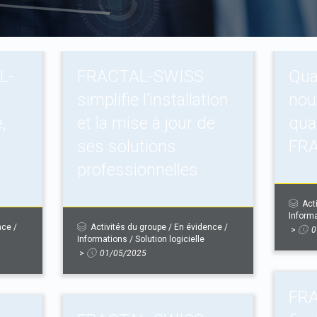
L-
FRACTAL-SWISS
Qua
simplifie l’installation
nouv
,
et la mise à jour de
qua
ses solutions
FR
professionnelles
Act
Inform
nce
/
Activités du groupe
/
En évidence
/
>
0
Informations
/
Solution logicielle
>
01/05/2025
FR