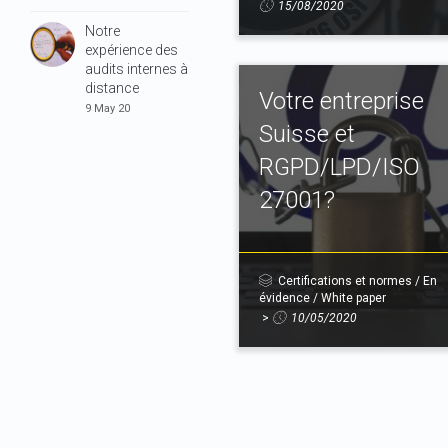
15/08/2020
Notre
expérience des
audits internes à
distance
Votre entreprise
9 May 20
Suisse et
RGPD/LPD/ISO
27001?
Certifications et normes
/
En
évidence
/
White paper
>
10/05/2020