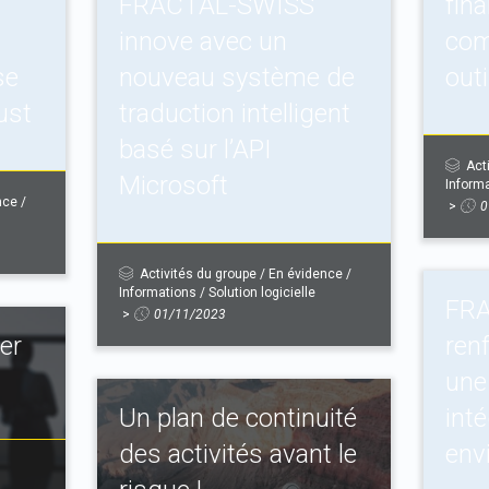
FRACTAL-SWISS
fina
innove avec un
com
se
nouveau système de
outi
ust
traduction intelligent
basé sur l’API
Act
Microsoft
Inform
nce
/
>
0
Activités du groupe
/
En évidence
/
Informations
/
Solution logicielle
FR
>
01/11/2023
ier
ren
une
Un plan de continuité
int
des activités avant le
env