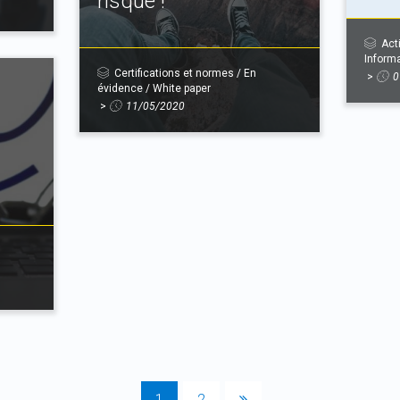
risque !
Act
Inform
Certifications et normes
/
En
>
0
évidence
/
White paper
>
11/05/2020
1
2