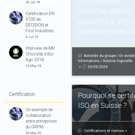
Les utilitaires
25 Jul 18
FRACTAL-SWISS
Certification EN
9100 de
passent à la vites
DECISION et
supérieure avec R
First Industries
6 Jul 18
Interview de MR
Chocolat à Bio
Activités du groupe
/
En évide
Agri 2018
Informations
/
Solution logicielle
16 May 18
>
29/09/2024
Certification
Pourquoi se certif
ISO en Suisse ?
Un exemple de
collaboration
entre entreprises
du GRPM
Certifications et normes
>
26 May 20