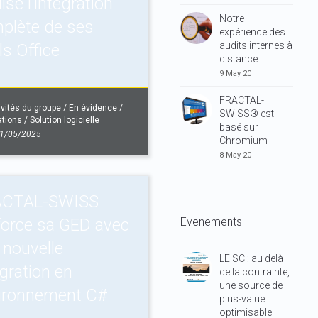
lise l’intégration
Notre
plète de ses
expérience des
audits internes à
ls Office
distance
9 May 20
FRACTAL-
ivités du groupe
/
En évidence
/
SWISS® est
ations
/
Solution logicielle
basé sur
1/05/2025
Chromium
8 May 20
ACTAL-SWISS
force sa GED avec
Evenements
 nouvelle
LE SCI: au delà
égration en
de la contrainte,
une source de
ironnement C#
plus-value
optimisable