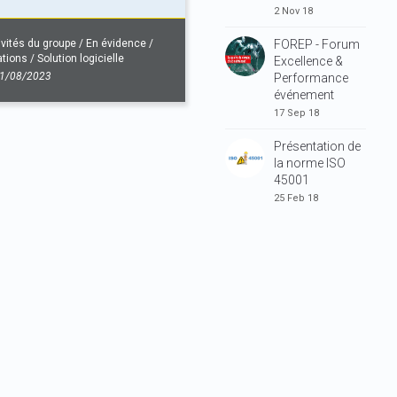
2 Nov 18
ivités du groupe
/
En évidence
/
FOREP - Forum
ations
/
Solution logicielle
Excellence &
1/08/2023
Performance
événement
17 Sep 18
Présentation de
la norme ISO
45001
25 Feb 18