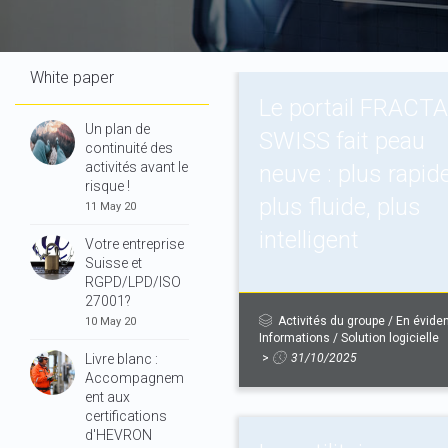
White paper
Le portail FRACTA
Un plan de
SWISS fait peau
continuité des
activités avant le
neuve : plus rapide
risque !
plus fluide, plus
11 May 20
intelligent
Votre entreprise
Suisse et
RGPD/LPD/ISO
27001?
Activités du groupe
/
En évide
10 May 20
Informations
/
Solution logicielle
Livre blanc :
>
31/10/2025
Accompagnem
ent aux
certifications
d'HEVRON