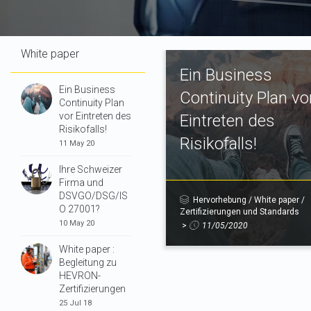
White paper
Ein Business
Ein Business
Continuity Plan vo
Continuity Plan
vor Eintreten des
Eintreten des
Risikofalls!
Risikofalls!
11 May 20
Ihre Schweizer
Firma und
DSVGO/DSG/IS
Hervorhebung
/
White paper
/
O 27001?
Zertifizierungen und Standards
10 May 20
>
11/05/2020
White paper :
Begleitung zu
HEVRON-
Zertifizierungen
25 Jul 18