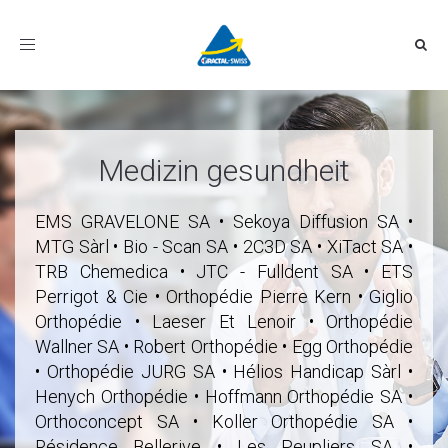
Toggle
navigation
Medizin gesundheit
EMS GRAVELONE SA • Sekoya Diffusion SA •
MTG Sàrl • Bio - Scan SA • 2C3D SA • XiTact SA •
TRB Chemedica • JTC - Fulldent SA • ETS
Perrigot & Cie • Orthopédie Pierre Kern • Giglio
Orthopédie • Laeser Et Lenoir • Orthopédie
Wallner SA • Robert Orthopédie • Egg Orthopédie
• Orthopédie JURG SA • Hélios Handicap Sàrl •
Henych Orthopédie • Hoffmann Orthopédie SA •
Orthoconcept SA • Koller Orthopédie SA •
Résidence Bellerive • Les Peupliers SA •