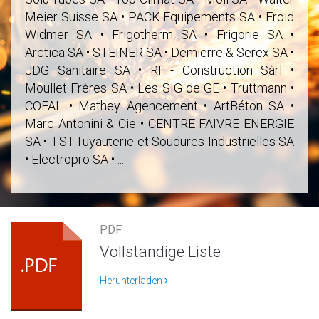
Meier Suisse SA • PACK Equipements SA • Froid
Widmer SA • Frigotherm SA • Frigorie SA •
Arctica SA • STEINER SA • Demierre & Serex SA •
JDG Sanitaire SA • RI - Construction Sàrl •
Moullet Frères SA • Les SIG de GE • Truttmann •
COFAL • Mathey Agencement • ArtBéton SA •
Marc Antonini & Cie • CENTRE FAIVRE ENERGIE
SA • T.S.I Tuyauterie et Soudures Industrielles SA
• Electropro SA • ...
PDF
Vollständige Liste
Herunterladen