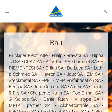
Toggle
navigation
Bau
Flückiger Électricité • Frialp • Bravata SA • Gippa
JJ SA • GRAZ SA • AGV Toni SA • Ramelet SA • F.
PIEMONTESI SA • Orllati SA • De Luca SA • Luthi
& Schmied SA • Hevron SA • Joux SA • ZM SA •
Steckmetal SA • EPFL • MFP Préfabrication SA •
Berisha SA • René Comune SA • Amex SA • Ingold
& Fils SA • Charpente Kurth SA • Top Climat SA •
G. Sciboz SA • Daniel Ruch • Villatype SA •
METAL partner SA • Alpha-Contrôle SA •
Solu’Tubes SA • Top Climat SA • Moll SA • Walter