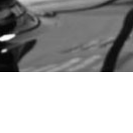
FRACTAL-SWISS® Das Rückgrat Ihrer
Organisation
Unser Intranet-Portal FRACTAL-SWISS®, das wir für