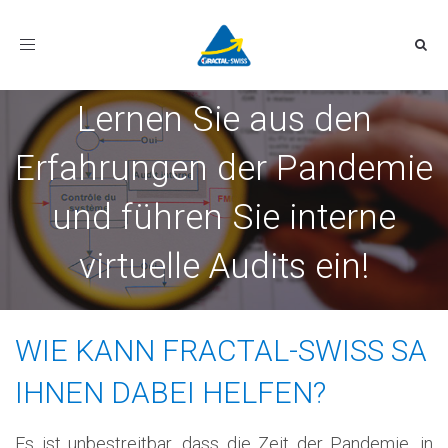
Toggle
navigation
Lernen Sie aus den
Erfahrungen der Pandemie
und führen Sie interne
virtuelle Audits ein!
WIE KANN FRACTAL-SWISS SA
IHNEN DABEI HELFEN?
Es ist unbestreitbar, dass die Zeit der Pandemie, in