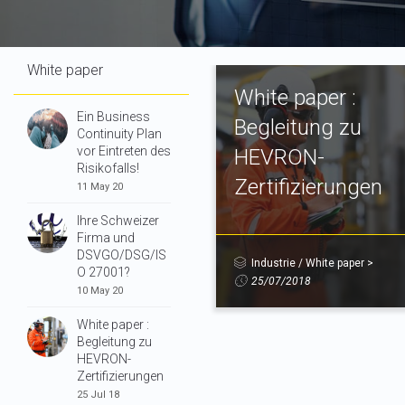
White paper
White paper :
Ein Business
Begleitung zu
Continuity Plan
vor Eintreten des
HEVRON-
Risikofalls!
Zertifizierungen
11 May 20
Ihre Schweizer
Firma und
DSVGO/DSG/IS
Industrie
/
White paper
>
O 27001?
25/07/2018
10 May 20
White paper :
Begleitung zu
HEVRON-
Zertifizierungen
25 Jul 18